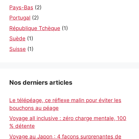
Pays-Bas
(2)
Portugal
(2)
République Tchèque
(1)
Suède
(1)
Suisse
(1)
Nos derniers articles
Le télépéage, ce réflexe malin pour éviter les
bouchons au péage
Voyage all inclusive : zéro charge mentale, 100
% détente
Voyage au Japon : 4 façons surprenantes de