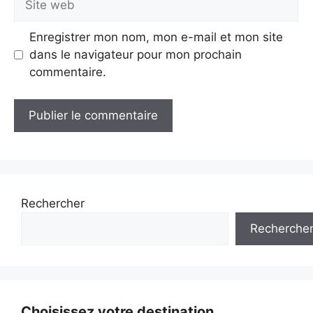
web
Enregistrer mon nom, mon e-mail et mon site
dans le navigateur pour mon prochain
commentaire.
A
l
t
e
Rechercher
r
Recherche
n
a
t
i
v
Choisissez votre destination