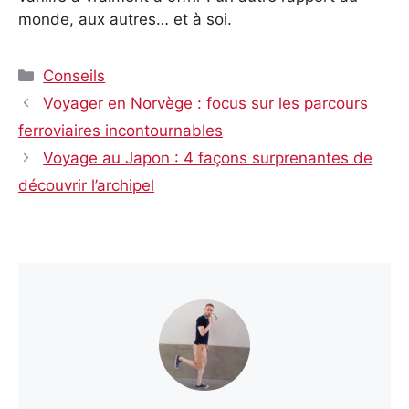
monde, aux autres… et à soi.
Catégories
Conseils
Voyager en Norvège : focus sur les parcours
ferroviaires incontournables
Voyage au Japon : 4 façons surprenantes de
découvrir l’archipel