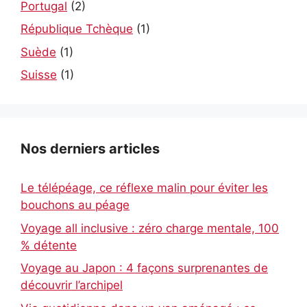
Portugal
(2)
République Tchèque
(1)
Suède
(1)
Suisse
(1)
Nos derniers articles
Le télépéage, ce réflexe malin pour éviter les
bouchons au péage
Voyage all inclusive : zéro charge mentale, 100
% détente
Voyage au Japon : 4 façons surprenantes de
découvrir l’archipel