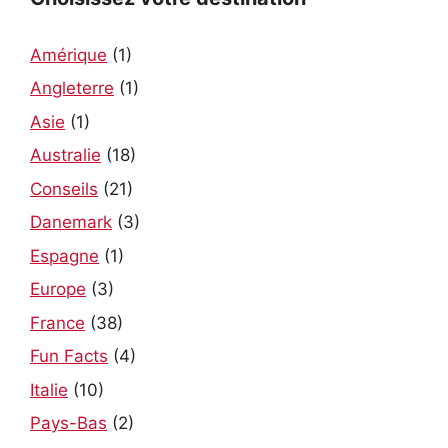
e
:
Amérique
(1)
Angleterre
(1)
Asie
(1)
Australie
(18)
Conseils
(21)
Danemark
(3)
Espagne
(1)
Europe
(3)
France
(38)
Fun Facts
(4)
Italie
(10)
Pays-Bas
(2)