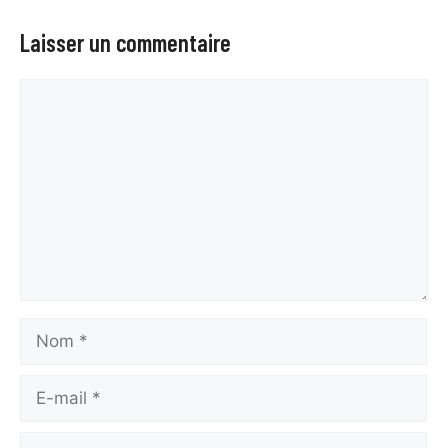
Laisser un commentaire
Commentaire
Nom
E-
mail
Site