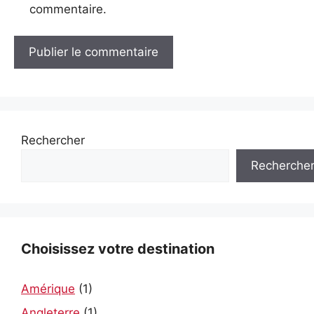
commentaire.
A
l
t
e
Rechercher
r
Recherche
n
a
t
i
v
Choisissez votre destination
e
:
Amérique
(1)
Angleterre
(1)