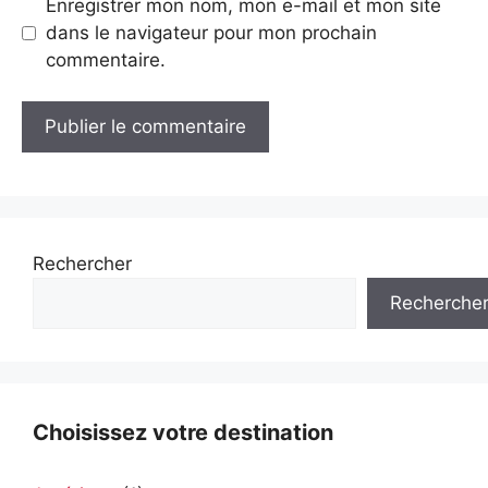
Enregistrer mon nom, mon e-mail et mon site
dans le navigateur pour mon prochain
commentaire.
A
l
t
e
Rechercher
r
Recherche
n
a
t
i
v
Choisissez votre destination
e
: