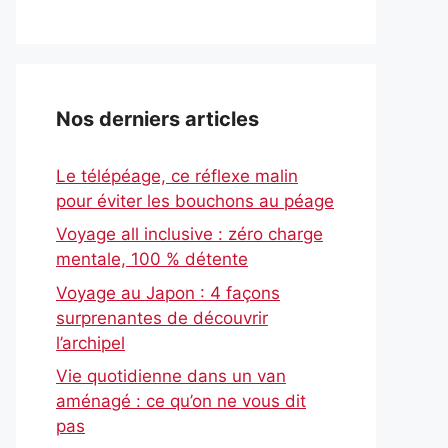
Nos derniers articles
Le télépéage, ce réflexe malin
pour éviter les bouchons au péage
Voyage all inclusive : zéro charge
mentale, 100 % détente
Voyage au Japon : 4 façons
surprenantes de découvrir
l’archipel
Vie quotidienne dans un van
aménagé : ce qu’on ne vous dit
pas