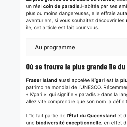
un réel
coin de paradis
.Habitée par ses e
plus ou moins dangereuses, elle effraie aut
aventuriers, si vous souhaitez découvrir les
île, cet article est fait pour vous.
Au programme
Où se trouve la plus grande île du
Fraser Island
aussi appelée
K’gari
est la
pl
patrimoine mondial de l’UNESCO. Récemment, 
« K’gari » qui signifie « paradis » dans la l
allez vite comprendre que son nom la définit 
L’île fait partie de l’
État
du Queensland
et 
une
biodiversité exceptionnelle,
en effet d