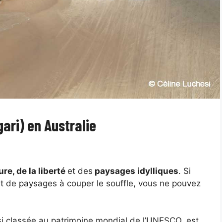
’gari) en Australie
ture, de la liberté
et des
paysages idylliques
. Si
et de paysages à couper le souffle, vous ne pouvez
si classée au patrimoine mondial de l’UNESCO, est