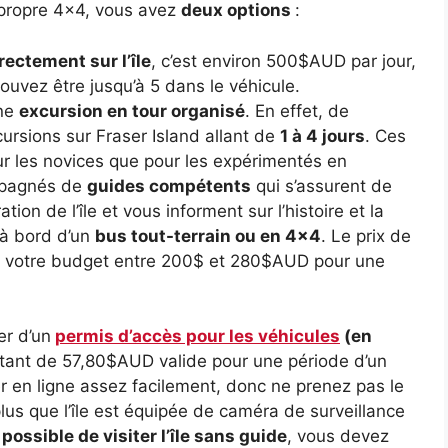
 propre 4×4, vous avez
deux options
:
ectement sur l’île
, c’est environ 500$AUD par jour,
ouvez être jusqu’à 5 dans le véhicule.
une
excursion en tour organisé
. En effet, de
sions sur Fraser Island allant de
1 à 4 jours
. Ces
ur les novices que pour les expérimentés en
mpagnés de
guides compétents
qui s’assurent de
tion de l’île et vous informent sur l’histoire et la
e à bord d’un
bus tout-terrain ou en 4×4
. Le prix de
s votre budget entre 200$ et 280$AUD pour une
er d’un
permis d’accès pour les véhicules
(en
tant de 57,80$AUD valide pour une période d’un
 en ligne assez facilement, donc ne prenez pas le
lus que l’île est équipée de caméra de surveillance
t
possible de visiter l’île sans guide
, vous devez