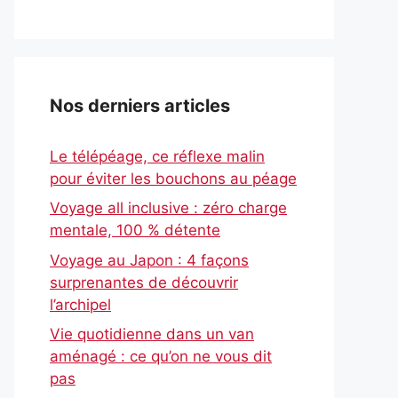
Nos derniers articles
Le télépéage, ce réflexe malin
pour éviter les bouchons au péage
Voyage all inclusive : zéro charge
mentale, 100 % détente
Voyage au Japon : 4 façons
surprenantes de découvrir
l’archipel
Vie quotidienne dans un van
aménagé : ce qu’on ne vous dit
pas