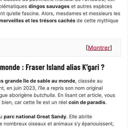
mblématiques
dingos sauvages
et autres espèces
ant qu’elle fascine. Alors, mesdames et messieurs les
merveilles et les trésors cachés
de cette mythique
[
Montrer
]
 monde : Fraser Island alias K’gari ?
us grande île de sable au monde
, classée au
en juin 2023, l’île a repris son nom original
angue aborigène
butchulla
. En lisant cet article, vous
bien, car cette île est un réel
coin de paradis
.
du
parc national Great Sandy
. Elle abrite
e nombreux oiseaux et animaux s’y épanouissent,