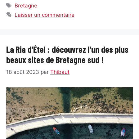
Étiquettes
Bretagne
Laisser un commentaire
La Ria d’Étel : découvrez l’un des plus
beaux sites de Bretagne sud !
18 août 2023
par
Thibaut