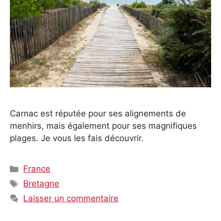
Carnac est réputée pour ses alignements de
menhirs, mais également pour ses magnifiques
plages. Je vous les fais découvrir.
Catégories
France
Étiquettes
Bretagne
Laisser un commentaire