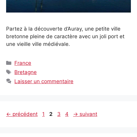
Partez à la découverte d’Auray, une petite ville
bretonne pleine de caractère avec un joli port et
une vieille ville médiévale.
Catégories
France
Étiquettes
Bretagne
Laisser un commentaire
Page
Page
Page
Page
←
précédent
1
2
3
4
→
suivant