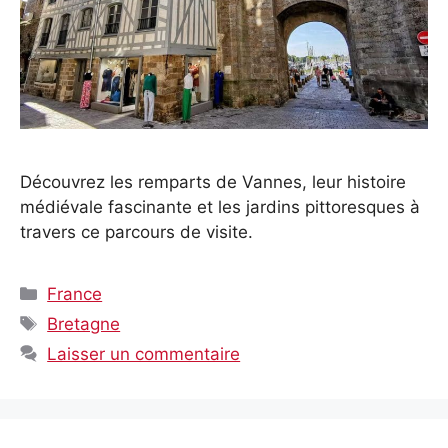
Découvrez les remparts de Vannes, leur histoire
médiévale fascinante et les jardins pittoresques à
travers ce parcours de visite.
Catégories
France
Étiquettes
Bretagne
Laisser un commentaire