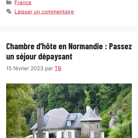
Catégories
France
Laisser un commentaire
Chambre d’hôte en Normandie : Passez
un séjour dépaysant
15 février 2023
par
TB