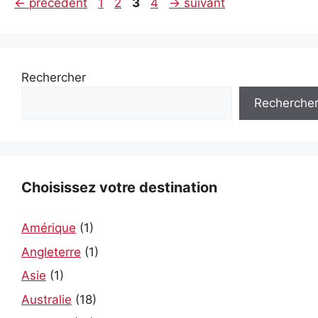
Page
Page
Page
Page
←
précédent
1
2
3
4
→
suivant
Rechercher
Recherche
Choisissez votre destination
Amérique
(1)
Angleterre
(1)
Asie
(1)
Australie
(18)