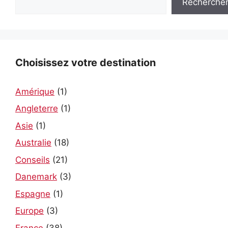
Recherche
n
a
t
i
v
Choisissez votre destination
e
:
Amérique
(1)
Angleterre
(1)
Asie
(1)
Australie
(18)
Conseils
(21)
Danemark
(3)
Espagne
(1)
Europe
(3)
France
(38)